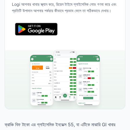
Logi আপনার খাবার স্ক্যান করে, রিয়েল টাইমে গ্লাইসেমিক লোড গণনা করে এবং
প্রতিটি উপাদান আপনার শর্করায় কীভাবে প্রভাব ফেলে তা সঠিকভাবে দেখায়।
ক্রাঞ্চি বিফ টাকো এর গ্লাইসেমিক ইনডেক্স 55, যা এটিকে মাঝারি GI খাবার