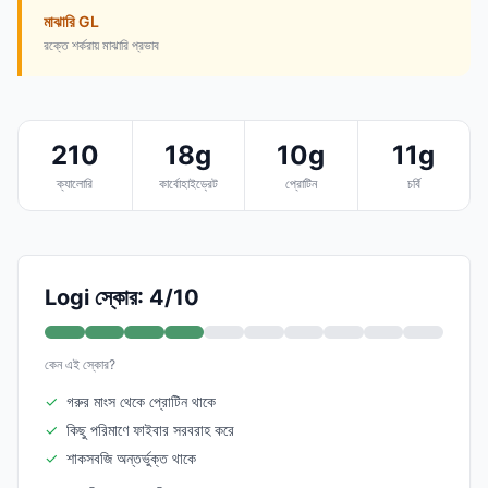
মাঝারি GL
রক্তে শর্করায় মাঝারি প্রভাব
210
18g
10g
11g
ক্যালোরি
কার্বোহাইড্রেট
প্রোটিন
চর্বি
Logi স্কোর: 4/10
কেন এই স্কোর?
✓
গরুর মাংস থেকে প্রোটিন থাকে
✓
কিছু পরিমাণে ফাইবার সরবরাহ করে
✓
শাকসবজি অন্তর্ভুক্ত থাকে