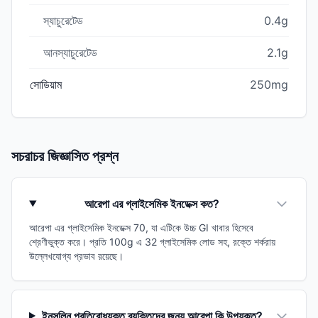
স্যাচুরেটেড
0.4g
আনস্যাচুরেটেড
2.1g
সোডিয়াম
250mg
সচরাচর জিজ্ঞাসিত প্রশ্ন
আরেপা এর গ্লাইসেমিক ইনডেক্স কত?
আরেপা এর গ্লাইসেমিক ইনডেক্স 70, যা এটিকে উচ্চ GI খাবার হিসেবে
শ্রেণীভুক্ত করে। প্রতি 100g এ 32 গ্লাইসেমিক লোড সহ, রক্তে শর্করায়
উল্লেখযোগ্য প্রভাব রয়েছে।
ইনসুলিন প্রতিরোধযুক্ত ব্যক্তিদের জন্য আরেপা কি উপযুক্ত?