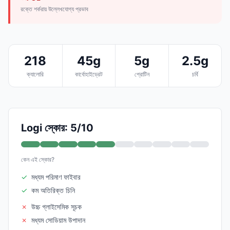
রক্তে শর্করায় উল্লেখযোগ্য প্রভাব
218
45g
5g
2.5g
ক্যালোরি
কার্বোহাইড্রেট
প্রোটিন
চর্বি
Logi স্কোর: 5/10
কেন এই স্কোর?
✓
মধ্যম পরিমাণ ফাইবার
✓
কম অতিরিক্ত চিনি
✗
উচ্চ গ্লাইসেমিক সূচক
✗
মধ্যম সোডিয়াম উপাদান