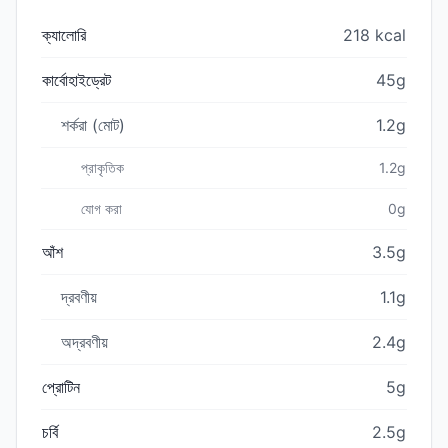
ক্যালোরি
218 kcal
কার্বোহাইড্রেট
45g
শর্করা (মোট)
1.2g
প্রাকৃতিক
1.2g
যোগ করা
0g
আঁশ
3.5g
দ্রবণীয়
1.1g
অদ্রবণীয়
2.4g
প্রোটিন
5g
চর্বি
2.5g