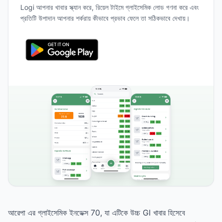
Logi আপনার খাবার স্ক্যান করে, রিয়েল টাইমে গ্লাইসেমিক লোড গণনা করে এবং
প্রতিটি উপাদান আপনার শর্করায় কীভাবে প্রভাব ফেলে তা সঠিকভাবে দেখায়।
আরেপা এর গ্লাইসেমিক ইনডেক্স 70, যা এটিকে উচ্চ GI খাবার হিসেবে